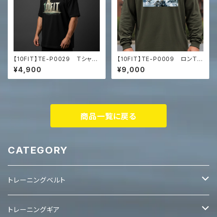
【10FIT】TE-P0029 Ｔシャ
【10FIT】TE-P0009 ロンＴ
ツ トレーニング ユニセックス
トレーニング 筋トレ 長袖シャ
¥4,900
¥9,000
ビッグシルエット Tシャツ
ツ 10FITアートデザイン Pr
emium heavyweight long s
leeve shirt
商品一覧に戻る
CATEGORY
トレーニングベルト
レバーベルト
トレーニングギア