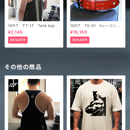
10FIT TT-17 Tank top
10FIT TE-91 トレーニング
タンクトップ ジムウェア トレ
ベルト リフティングベルト パ
¥2,145
¥16,150
ーニング 筋トレ カーキ
ワーベルト レザー ブラウ
ン lifting belt power belt
35%OFF
15%OFF
その他の商品