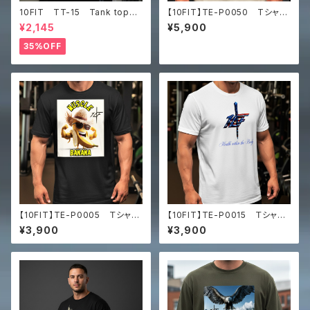
10FIT TT-15 Tank top
【10FIT】TE-P0050 Tシャ
タンクトップ ジムウェア トレ
ツ トレーニング 筋トレ ユ
¥2,145
¥5,900
ーニング 筋トレ 白黒
ニセックス ビッグシルエット Tシ
ャツ マッスルアート
35%OFF
【10FIT】TE-P0005 Ｔシャ
【10FIT】TE-P0015 Ｔシャ
ツ トレーニング オーバーサ
ツ トレーニング オーバーサ
¥3,900
¥3,900
イズ 10FITアートデザイン
イズ 10FITアートデザイン
Men’s box tee
Men’s box tee