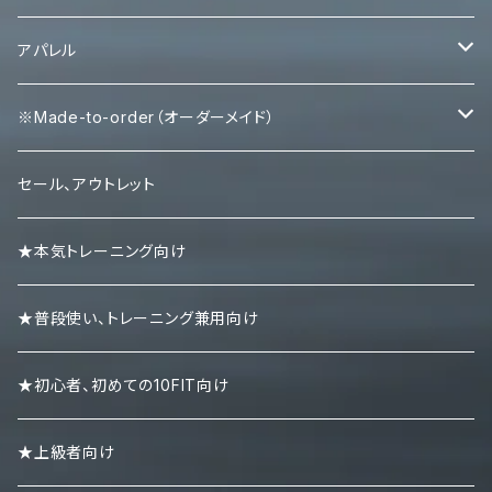
パワーベルト
パワーグリップ
アパレル
エルボースリーブ
タンクトップ
※Made-to-order（オーダーメイド）
ニースリーブ
Ｔシャツ
Tシャツ
セール、アウトレット
ニーラップ
ハーフパンツ
タンクトップ
★本気トレーニング向け
リストラップ
キャップ
ロンＴ
★普段使い、トレーニング兼用向け
リストストラップ
パーカー
★初心者、初めての10FIT向け
スエット・トレーナー
★上級者向け