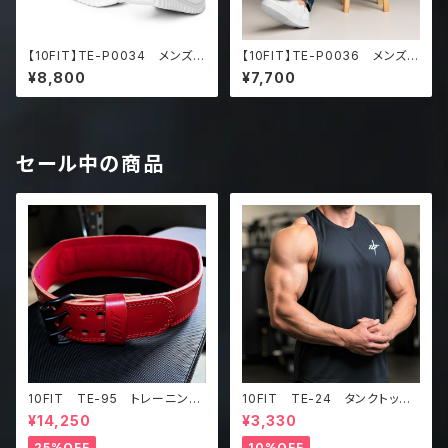
【10FIT】TE-P0034 メンズ
【10FIT】TE-P0036 メンズ
トレーニング シューズ Me
スリップオン シューズ Me
¥8,800
¥7,700
n’s athletic shoes
n’s slip-on canvas shoes
セール中の商品
10FIT TE-95 トレーニング
10FIT TE-24 タンクトッ
ベルト リフティングベルト パ
プ メッシュ ジムウェア トレ
¥14,250
¥3,330
ワーベルト レザー ワインレ
ーニング 筋トレ 黒 Tankt
ッド lifting belt power b
op
25%OFF
10%OFF