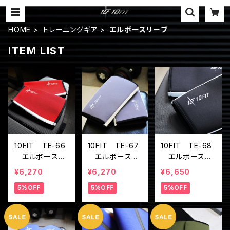
HOME
トレーニングギア
エルボースリーブ
ITEM LIST
10FIT TE-66
10FIT TE-67
10FIT TE-68
エルボースリ
エルボースリ
エルボースリ
ーブ トレーニ
ーブ トレーニ
ーブ トレーニ
¥6,270
¥6,270
¥6,650
ング 筋トレ
ング 筋トレ
ング 筋トレ
5%OFF
5%OFF
5%OFF
ワインレッド el
グレー elbow
黒 elbow sle
bow sleeve
sleeve
eve