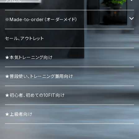
パワーベルト
パワーグリップ
アパレル
エルボースリーブ
タンクトップ
※Made-to-order（オーダーメイド）
ニースリーブ
Ｔシャツ
Tシャツ
セール、アウトレット
ニーラップ
ハーフパンツ
タンクトップ
★本気トレーニング向け
リストラップ
キャップ
ロンＴ
★普段使い、トレーニング兼用向け
リストストラップ
パーカー
★初心者、初めての10FIT向け
スエット・トレーナー
★上級者向け
ポロシャツ