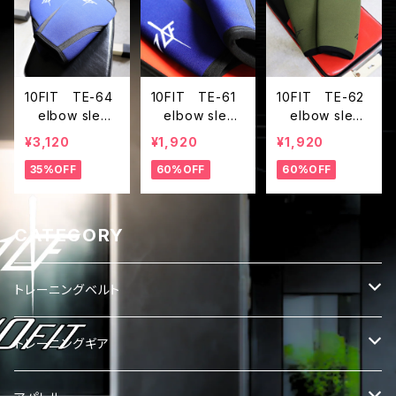
10FIT TE-64
10FIT TE-61
10FIT TE-62
elbow sleev
elbow sleev
elbow sleev
e エルボース
e エルボース
e エルボース
¥3,120
¥1,920
¥1,920
リーブ トレー
リーブ トレー
リーブ トレー
35%OFF
60%OFF
60%OFF
ニング 筋ト
ニング 筋ト
ニング 筋ト
レ 紺
レ 紺
レ 緑
CATEGORY
トレーニングベルト
レバーベルト
トレーニングギア