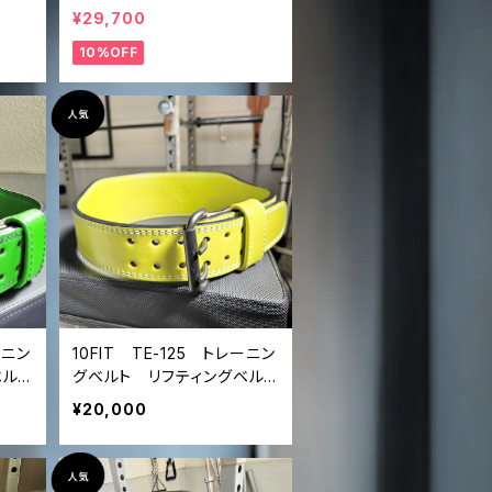
ティン
ックバックルベルト トレーニ
¥29,700
 黒
ングベルト リフティングベル
10%OFF
lt
ト パワーベルト 黒 lifting
belt power belt
ーニン
10FIT TE-125 トレーニン
ベル
グベルト リフティングベル
ザー
ト パワーベルト レザー
¥20,000
 pow
黄色 ライムグリーン lift
ing belt power belt