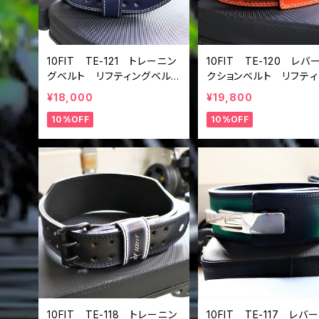
10FIT TE-121 トレーニン
10FIT TE-120 レバ
グベルト リフティングベル
クションベルト リフティ
ト パワーベルト レザー
ベルト パワーベルト 
¥18,000
¥19,800
ネイビー 紺 lifting belt
トブラウン レザー lifti
10%OFF
10%OFF
power belt
belt power belt le
belt
10FIT TE-118 トレーニン
10FIT TE-117 レバ