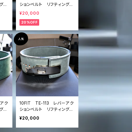
グベ
ションベルト リフティングベ
ーク
ルト パワーベルト ブラッ
¥20,000
g b
ク 青炎 レザー lifting b
20%OFF
r b
elt power belt lever b
elt
ーアク
10FIT TE-113 レバーアク
グベ
ションベルト リフティングベ
リー
ルト パワーベルト グレ
¥20,000
elt
ー スエード lifting belt
t
power belt lever belt