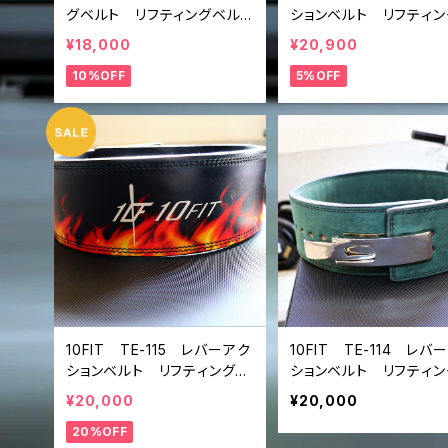
グベルト リフティングベル
ションベルト リフティン
ト パワーベルト レザー
ルト パワーベルト ダ
¥18,000
¥20,900
ブラック ホワイト 黒白 li
グリーン レザー liftin
10%OFF
5%OFF
fting belt power belt
elt power belt leve
elt
10FIT TE-115 レバーアク
10FIT TE-114 レバ
ションベルト リフティングベ
ションベルト リフティン
ルト パワーベルト ブラッ
ルト パワーベルト グ
¥20,000
¥20,000
ク 赤炎 レザー lifting b
ン スエード lifting b
20%OFF
elt power belt lever b
power belt lever bel