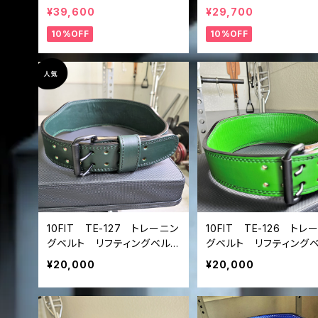
バーアクションベルト リフテ
レーニングベルト リフ
¥39,600
¥29,700
ィングベルト パワーベル
グベルト パワーベルト
10%OFF
10%OFF
ト ウルトラスエード 黒 Ult
lifting belt power be
rasuede lifting belt pow
er belt lever belt
10FIT TE-127 トレーニン
10FIT TE-126 トレ
グベルト リフティングベル
グベルト リフティング
ト パワーベルト レザー
ト パワーベルト レ
¥20,000
¥20,000
ダークグリーン lifting belt
グリーン lifting belt
power belt
er belt