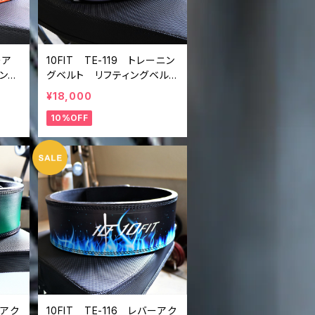
ーア
10FIT TE-119 トレーニン
ング
グベルト リフティングベル
ライ
ト パワーベルト レザー
¥18,000
ng
ホワイト ブラック 白黒 li
10%OFF
ver
fting belt power belt
ーアク
10FIT TE-116 レバーアク