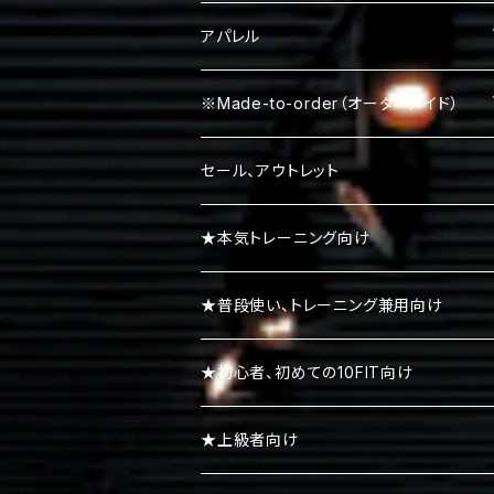
パワーベルト
パワーグリップ
アパレル
エルボースリーブ
タンクトップ
※Made-to-order（オーダーメイド）
ニースリーブ
Ｔシャツ
Tシャツ
セール、アウトレット
ニーラップ
ハーフパンツ
タンクトップ
★本気トレーニング向け
リストラップ
キャップ
ロンＴ
★普段使い、トレーニング兼用向け
リストストラップ
パーカー
★初心者、初めての10FIT向け
スエット・トレーナー
★上級者向け