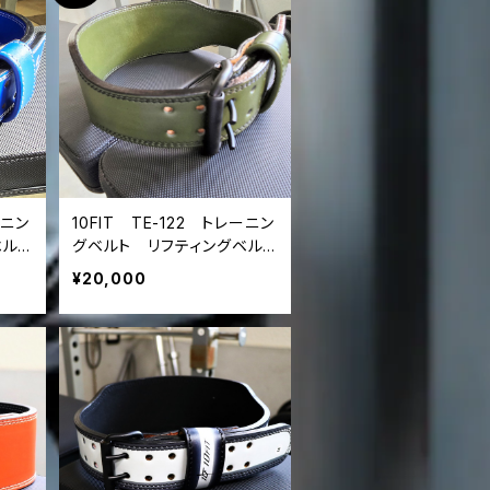
ーニン
10FIT TE-122 トレーニン
ベル
グベルト リフティングベル
ザー
ト パワーベルト レザー
¥20,000
t p
アーミーグリーン カーキ l
ifting belt power belt