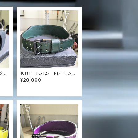
ンター
10FIT TE-127 トレーニング
クバッ
ベルト リフティングベルト パワ
¥20,000
ベルト
ーベルト レザー ダークグリー
ベルト
ン lifting belt power belt
elt