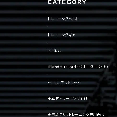
CATEGORY
トレーニングベルト
レバーベルト
トレーニングギア
パワーベルト
パワーグリップ
アパレル
エルボースリーブ
タンクトップ
※Made-to-order（オーダーメイド）
ニースリーブ
Ｔシャツ
Tシャツ
セール、アウトレット
ニーラップ
ハーフパンツ
タンクトップ
★本気トレーニング向け
リストラップ
キャップ
ロンＴ
★普段使い、トレーニング兼用向け