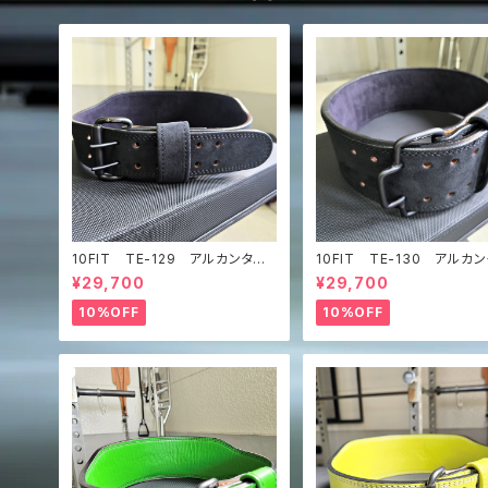
10FIT TE-129 アルカンター
10FIT TE-130 アルカ
ラ ウルトラスエード トレーニン
ラ ウルトラスエード フッ
¥29,700
¥29,700
グベルト リフティングベルト パ
クルベルト トレーニング
ワーベルト 黒 lifting belt po
リフティングベルト パワー
10%OFF
10%OFF
wer belt
黒 lifting belt power b