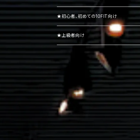
リストストラップ
パーカー
★初心者、初めての10FIT向け
スエット・トレーナー
★上級者向け
ポロシャツ
ボトムズ
キャップ・ニット帽
シューズ・スニーカー・サンダル
アクセサリー