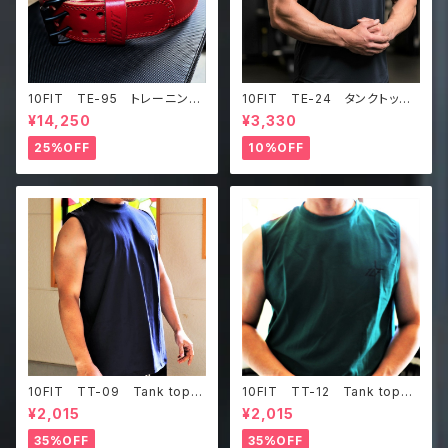
10FIT TE-95 トレーニング
10FIT TE-24 タンクトッ
ベルト リフティングベルト パ
プ メッシュ ジムウェア トレ
¥14,250
¥3,330
ワーベルト レザー ワインレ
ーニング 筋トレ 黒 Tankt
ッド lifting belt power b
op
25%OFF
10%OFF
elt
10FIT TT-09 Tank top
10FIT TT-12 Tank top
タンクトップ ジムウェア トレ
タンクトップ ジムウェア トレ
¥2,015
¥2,015
ーニング 筋トレ 紺
ーニング 筋トレ ダークグリ
ーン
35%OFF
35%OFF