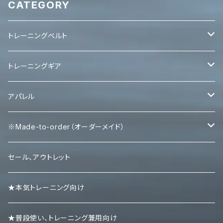
CATEGORY
トレーニングベルト
レバーベルト
トレーニングギア
パワーベルト
パワーグリップ
アパレル
エルボースリーブ
タンクトップ
※Made-to-order（オーダーメイド）
ニースリーブ
Ｔシャツ
Tシャツ
セール、アウトレット
ニーラップ
ハーフパンツ
タンクトップ
★本気トレーニング向け
リストラップ
キャップ
ロンＴ
★普段使い、トレーニング兼用向け