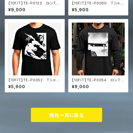
【10FIT】TE-P0123 ロンＴ
【10FIT】TE-P0060 Tシャ
トレーニング 筋トレ 黒 長
ツ トレーニング 筋トレ ユ
¥9,000
¥5,900
袖シャツ 10FITアートデザイ
ニセックス ビッグシルエット Tシ
ン Premium heavyweight
ャツ マッスルアート
long sleeve shirt
【10FIT】TE-P0052 Tシャ
【10FIT】TE-P0054 ロンＴ
ツ トレーニング 筋トレ ユ
トレーニング 筋トレ 長袖シャ
¥5,900
¥9,000
ニセックス ビッグシルエット Tシ
ツ 10FITアートデザイン Pr
ャツ マッスルアート
emium heavyweight long s
leeve shirt
商品一覧に戻る