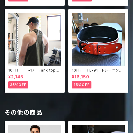
10FIT TT-17 Tank top
10FIT TE-91 トレーニング
タンクトップ ジムウェア トレ
ベルト リフティングベルト パ
¥2,145
¥16,150
ーニング 筋トレ カーキ
ワーベルト レザー ブラウ
ン lifting belt power belt
35%OFF
15%OFF
その他の商品