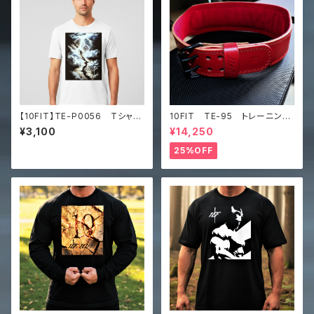
【10FIT】TE-P0056 Tシャ
10FIT TE-95 トレーニング
ツ トレーニング 筋トレ
ベルト リフティングベルト パ
¥3,100
¥14,250
ワーベルト レザー ワインレ
ッド lifting belt power b
25%OFF
elt