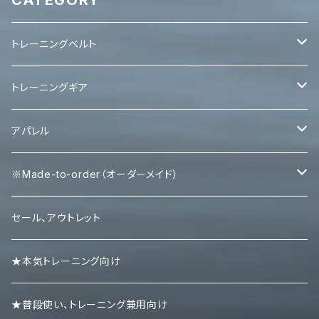
CATEGORY
トレーニングベルト
レバーベルト
トレーニングギア
パワーベルト
パワーグリップ
アパレル
エルボースリーブ
タンクトップ
※Made-to-order（オーダーメイド）
ニースリーブ
Ｔシャツ
Tシャツ
セール、アウトレット
ニーラップ
ハーフパンツ
タンクトップ
★本気トレーニング向け
リストラップ
キャップ
ロンＴ
★普段使い、トレーニング兼用向け