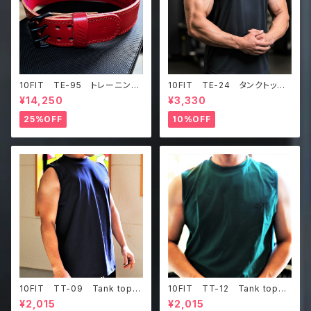
10FIT TE-95 トレーニング
10FIT TE-24 タンクトッ
ベルト リフティングベルト パ
プ メッシュ ジムウェア トレ
¥14,250
¥3,330
ワーベルト レザー ワインレ
ーニング 筋トレ 黒 Tankt
ッド lifting belt power b
op
25%OFF
10%OFF
elt
10FIT TT-09 Tank top
10FIT TT-12 Tank top
タンクトップ ジムウェア トレ
タンクトップ ジムウェア トレ
¥2,015
¥2,015
ーニング 筋トレ 紺
ーニング 筋トレ ダークグリ