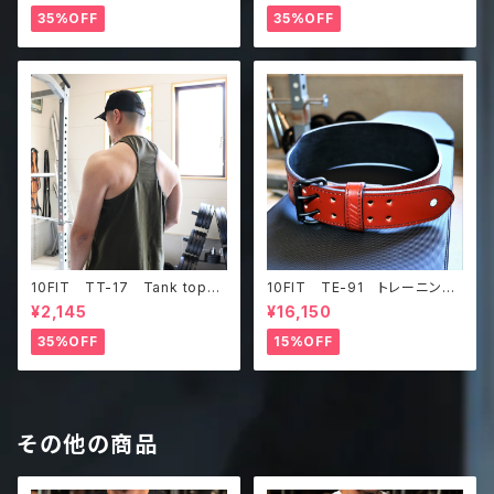
ーン
35%OFF
35%OFF
10FIT TT-17 Tank top
10FIT TE-91 トレーニング
タンクトップ ジムウェア トレ
ベルト リフティングベルト パ
¥2,145
¥16,150
ーニング 筋トレ カーキ
ワーベルト レザー ブラウ
ン lifting belt power belt
35%OFF
15%OFF
その他の商品