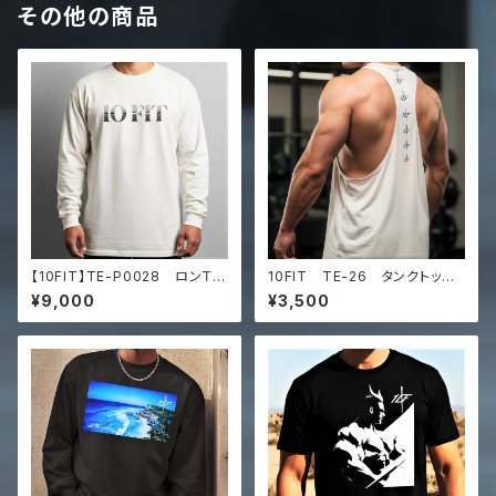
その他の商品
【10FIT】TE-P0028 ロンＴ
10FIT TE-26 タンクトッ
トレーニング 筋トレ 長袖シャ
プ ストレッチ 筋トレ トレー
¥9,000
¥3,500
ツ 10FITアートデザイン Pr
ニング 筋トレ 白 TANKTO
emium heavyweight long s
P
leeve shirt