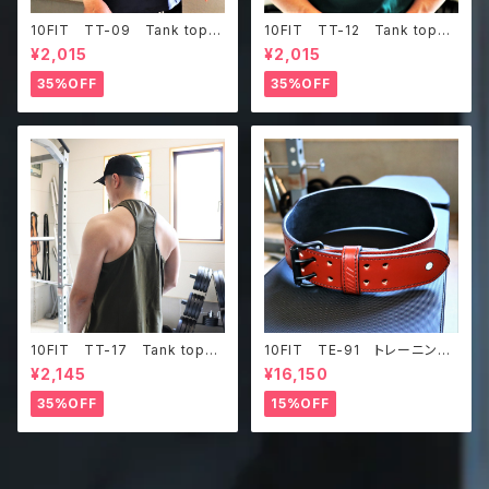
10FIT TT-09 Tank top
10FIT TT-12 Tank top
タンクトップ ジムウェア トレ
タンクトップ ジムウェア トレ
¥2,015
¥2,015
ーニング 筋トレ 紺
ーニング 筋トレ ダークグリ
ーン
35%OFF
35%OFF
10FIT TT-17 Tank top
10FIT TE-91 トレーニング
タンクトップ ジムウェア トレ
ベルト リフティングベルト パ
¥2,145
¥16,150
ーニング 筋トレ カーキ
ワーベルト レザー ブラウ
ン lifting belt power belt
35%OFF
15%OFF