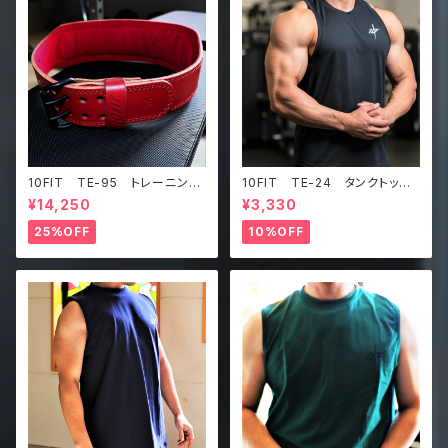
10FIT TE-95 トレーニング
10FIT TE-24 タンクトッ
ベルト リフティングベルト パ
プ メッシュ ジムウェア トレ
¥14,250
¥3,330
ワーベルト レザー ワインレ
ーニング 筋トレ 黒 Tankt
ッド lifting belt power b
op
25%OFF
10%OFF
elt