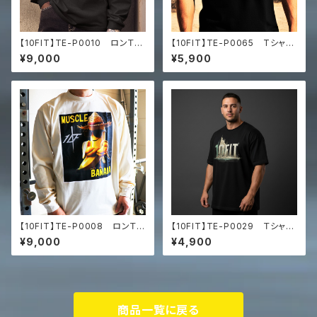
【10FIT】TE-P0010 ロンＴ
【10FIT】TE-P0065 Tシャ
トレーニング 筋トレ 長袖シャ
ツ トレーニング 筋トレ ユ
¥9,000
¥5,900
ツ 10FITアートデザイン Pr
ニセックス ビッグシルエット Tシ
emium heavyweight long s
ャツ マッスルアート
leeve shirt
【10FIT】TE-P0008 ロンＴ
【10FIT】TE-P0029 Ｔシャ
トレーニング 筋トレ 長袖シャ
ツ トレーニング ユニセックス
¥9,000
¥4,900
ツ 10FITアートデザイン Pr
ビッグシルエット Tシャツ
emium heavyweight long s
leeve shirt
商品一覧に戻る