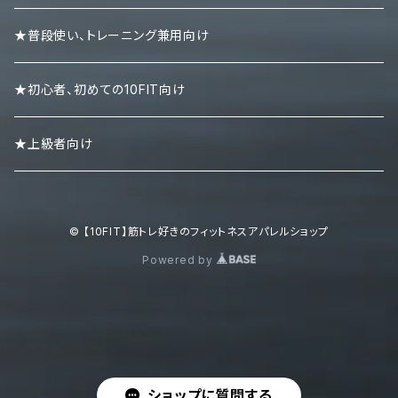
リストラップ
キャップ
ロンＴ
★普段使い、トレーニング兼用向け
リストストラップ
パーカー
★初心者、初めての10FIT向け
スエット・トレーナー
★上級者向け
ポロシャツ
© 【10FIT】筋トレ好きのフィットネスアパレルショップ
ボトムズ
Powered by
キャップ・ニット帽
シューズ・スニーカー・サンダル
ショップに質問する