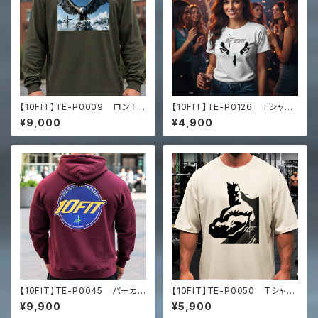
【10FIT】TE-P0009 ロンＴ
【10FIT】TE-P0126 Tシャ
トレーニング 筋トレ 長袖シャ
ツ 筋トレ トレーニング
¥9,000
¥4,900
ツ 10FITアートデザイン Pr
白 Men’s premium heavy
emium heavyweight long s
weight tee
leeve shirt
【10FIT】TE-P0045 パーカ
【10FIT】TE-P0050 Tシャ
ー トレーニング 筋トレ 10F
ツ トレーニング 筋トレ ユ
¥9,900
¥5,900
ITアートデザイン
ニセックス ビッグシルエット Tシ