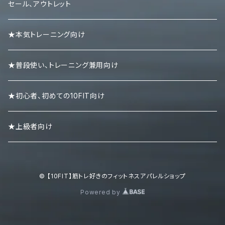
ニースリーブ
Ｔシャツ
Tシャツ
セール、アウトレット
ニーラップ
ハーフパンツ
タンクトップ
★本気トレーニング向け
リストラップ
キャップ
ロンＴ
★普段使い、トレーニング兼用向け
リストストラップ
パーカー
★初心者、初めての10FIT向け
スエット・トレーナー
★上級者向け
ポロシャツ
© 【10FIT】筋トレ好きのフィットネスアパレルショップ
ボトムズ
Powered by
キャップ・ニット帽