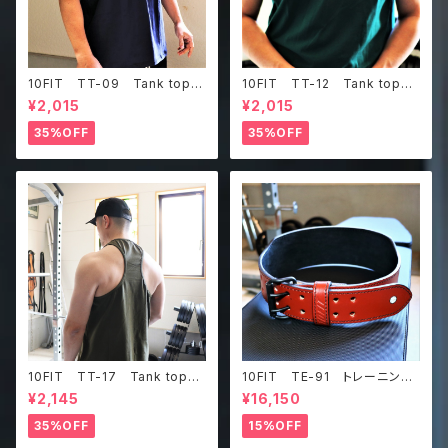
10FIT TT-09 Tank top
10FIT TT-12 Tank top
タンクトップ ジムウェア トレ
タンクトップ ジムウェア トレ
¥2,015
¥2,015
ーニング 筋トレ 紺
ーニング 筋トレ ダークグリ
ーン
35%OFF
35%OFF
10FIT TT-17 Tank top
10FIT TE-91 トレーニング
タンクトップ ジムウェア トレ
ベルト リフティングベルト パ
¥2,145
¥16,150
ーニング 筋トレ カーキ
ワーベルト レザー ブラウ
ン lifting belt power belt
35%OFF
15%OFF