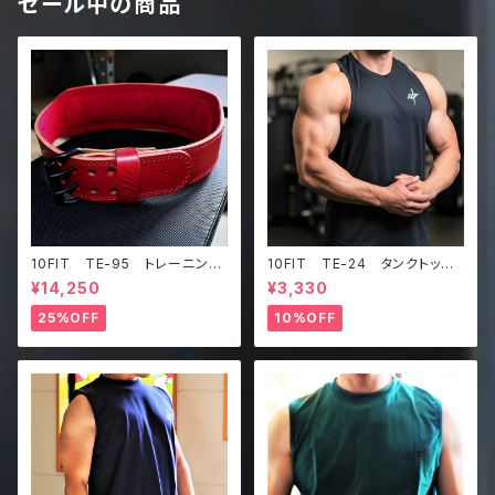
セール中の商品
10FIT TE-95 トレーニング
10FIT TE-24 タンクトッ
ベルト リフティングベルト パ
プ メッシュ ジムウェア トレ
¥14,250
¥3,330
ワーベルト レザー ワインレ
ーニング 筋トレ 黒 Tankt
ッド lifting belt power b
op
25%OFF
10%OFF
elt