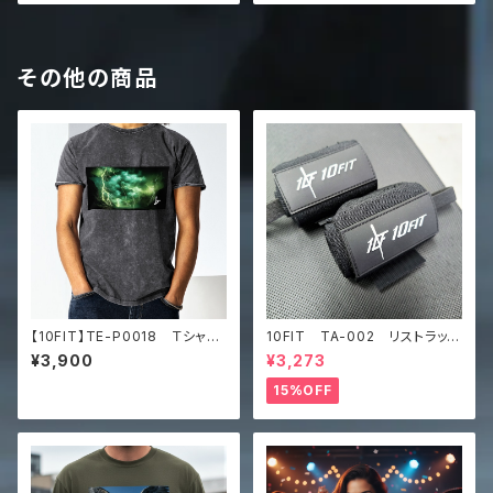
その他の商品
【10FIT】TE-P0018 Ｔシャ
10FIT TA-002 リストラッ
ツ Denim T-Shirt
プ トレーニング 筋トレ サ
¥3,900
¥3,273
ポーター 黒 wrist wrap
15%OFF