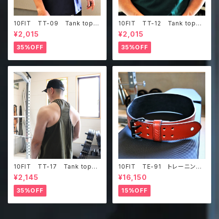
10FIT TT-09 Tank top
10FIT TT-12 Tank top
タンクトップ ジムウェア トレ
タンクトップ ジムウェア トレ
¥2,015
¥2,015
ーニング 筋トレ 紺
ーニング 筋トレ ダークグリ
ーン
35%OFF
35%OFF
10FIT TT-17 Tank top
10FIT TE-91 トレーニング
タンクトップ ジムウェア トレ
ベルト リフティングベルト パ
¥2,145
¥16,150
ーニング 筋トレ カーキ
ワーベルト レザー ブラウ
ン lifting belt power belt
35%OFF
15%OFF