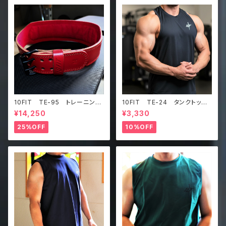
10FIT TE-95 トレーニング
10FIT TE-24 タンクトッ
ベルト リフティングベルト パ
プ メッシュ ジムウェア トレ
¥14,250
¥3,330
ワーベルト レザー ワインレ
ーニング 筋トレ 黒 Tankt
ッド lifting belt power b
op
25%OFF
10%OFF
elt