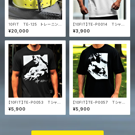
10FIT TE-125 トレーニング
【10FIT】TE-P0014 Ｔシャ
ベルト リフティングベルト パ
ツ トレーニング オーバーサ
¥20,000
¥3,900
ワーベルト レザー 黄色 ラ
イズ 10FITアートデザイン
イムグリーン lifting belt
Men’s box tee
power belt
【10FIT】TE-P0053 Tシャ
【10FIT】TE-P0057 Tシャ
ツ トレーニング 筋トレ ユ
ツ トレーニング 筋トレ ユ
¥5,900
¥5,900
ニセックス ビッグシルエット Tシ
ニセックス ビッグシルエット Tシ
ャツ マッスルアート
ャツ マッスルアート