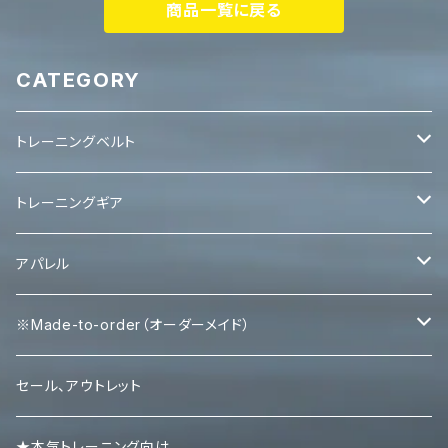
商品一覧に戻る
CATEGORY
トレーニングベルト
レバーベルト
トレーニングギア
パワーベルト
パワーグリップ
アパレル
エルボースリーブ
タンクトップ
※Made-to-order（オーダーメイド）
ニースリーブ
Ｔシャツ
Tシャツ
セール、アウトレット
ニーラップ
ハーフパンツ
タンクトップ
★本気トレーニング向け