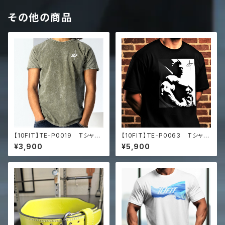
その他の商品
【10FIT】TE-P0019 Ｔシャ
【10FIT】TE-P0063 Tシャ
ツ Denim T-Shirt
ツ トレーニング 筋トレ ユ
¥3,900
¥5,900
ニセックス ビッグシルエット Tシ
ャツ Unisex oversized t-s
hirt