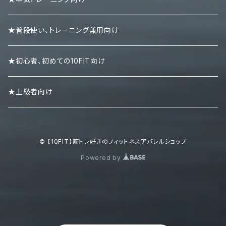
リストラップ
キャップ
ロンＴ
★普段使い、トレーニング兼用向け
リストストラップ
パーカー
★初心者、初めての10FIT向け
スエット・トレーナー
★上級者向け
ポロシャツ
© 【10FIT】筋トレ好きのフィットネスアパレルショップ
ボトムズ
Powered by
キャップ・ニット帽
シューズ・スニーカー・サンダル