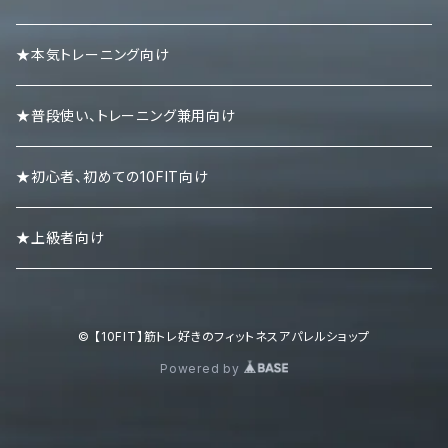
ニーラップ
ハーフパンツ
タンクトップ
★本気トレーニング向け
リストラップ
キャップ
ロンＴ
★普段使い、トレーニング兼用向け
リストストラップ
パーカー
★初心者、初めての10FIT向け
スエット・トレーナー
★上級者向け
ポロシャツ
© 【10FIT】筋トレ好きのフィットネスアパレルショップ
ボトムズ
Powered by
キャップ・ニット帽