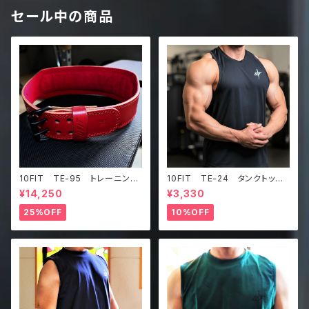
セール中の商品
10FIT TE-95 トレーニング
10FIT TE-24 タンクトッ
ベルト リフティングベルト パ
プ メッシュ ジムウェア トレ
¥14,250
¥3,330
ワーベルト レザー ワインレ
ーニング 筋トレ 黒 Tankt
ッド lifting belt power b
op
25%OFF
10%OFF
elt