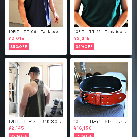
10FIT TT-09 Tank top
10FIT TT-12 Tank top
タンクトップ ジムウェア トレ
タンクトップ ジムウェア トレ
¥2,015
¥2,015
ーニング 筋トレ 紺
ーニング 筋トレ ダークグリ
ーン
35%OFF
35%OFF
10FIT TT-17 Tank top
10FIT TE-91 トレーニング
タンクトップ ジムウェア トレ
ベルト リフティングベルト パ
¥2,145
¥16,150
ーニング 筋トレ カーキ
ワーベルト レザー ブラウ
ン lifting belt power belt
35%OFF
15%OFF