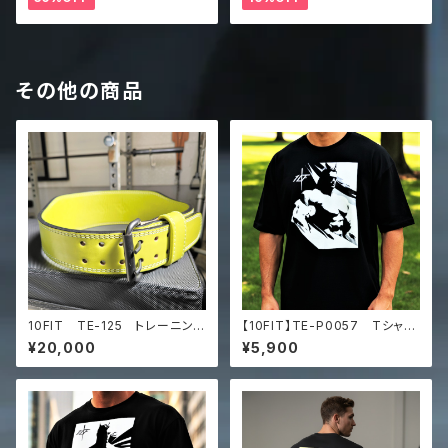
その他の商品
10FIT TE-125 トレーニング
【10FIT】TE-P0057 Tシャ
ベルト リフティングベルト パ
ツ トレーニング 筋トレ ユ
¥20,000
¥5,900
ワーベルト レザー 黄色 ラ
ニセックス ビッグシルエット Tシ
イムグリーン lifting belt
ャツ マッスルアート
power belt