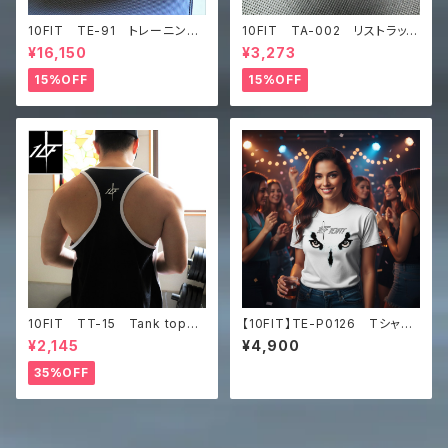
10FIT TE-91 トレーニング
10FIT TA-002 リストラッ
ベルト リフティングベルト パ
プ トレーニング 筋トレ サ
¥16,150
¥3,273
ワーベルト レザー ブラウ
ポーター 黒 wrist wrap
ン lifting belt power belt
15%OFF
15%OFF
10FIT TT-15 Tank top
【10FIT】TE-P0126 Tシャ
タンクトップ ジムウェア トレ
ツ 筋トレ トレーニング
¥2,145
¥4,900
ーニング 筋トレ 白黒
白 Men’s premium heavy
weight tee
35%OFF