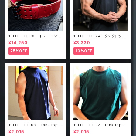
10FIT TE-95 トレーニング
10FIT TE-24 タンクトッ
ベルト リフティングベルト パ
プ メッシュ ジムウェア トレ
¥14,250
¥3,330
ワーベルト レザー ワインレ
ーニング 筋トレ 黒 Tankt
ッド lifting belt power b
op
25%OFF
10%OFF
elt
10FIT TT-09 Tank top
10FIT TT-12 Tank top
タンクトップ ジムウェア トレ
タンクトップ ジムウェア トレ
¥2,015
¥2,015
ーニング 筋トレ 紺
ーニング 筋トレ ダークグリ