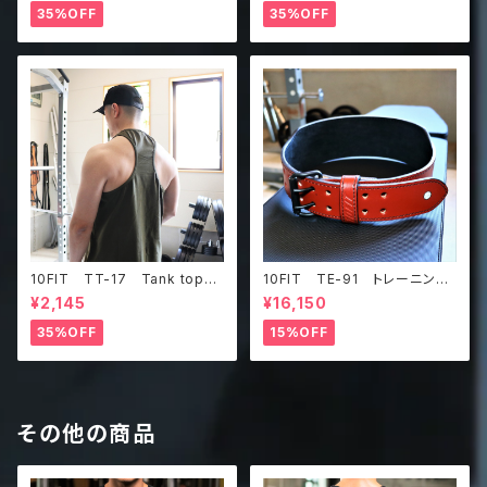
ーン
35%OFF
35%OFF
10FIT TT-17 Tank top
10FIT TE-91 トレーニング
タンクトップ ジムウェア トレ
ベルト リフティングベルト パ
¥2,145
¥16,150
ーニング 筋トレ カーキ
ワーベルト レザー ブラウ
ン lifting belt power belt
35%OFF
15%OFF
その他の商品