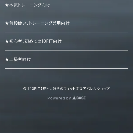
ニーラップ
ハーフパンツ
タンクトップ
★本気トレーニング向け
リストラップ
キャップ
ロンＴ
★普段使い、トレーニング兼用向け
リストストラップ
パーカー
★初心者、初めての10FIT向け
スエット・トレーナー
★上級者向け
ポロシャツ
© 【10FIT】筋トレ好きのフィットネスアパレルショップ
ボトムズ
Powered by
キャップ・ニット帽
シューズ・スニーカー・サンダル