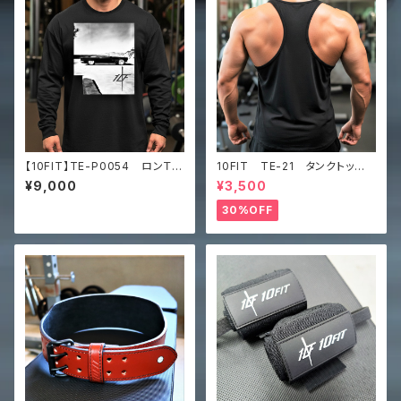
【10FIT】TE-P0054 ロンＴ
10FIT TE-21 タンクトッ
トレーニング 筋トレ 長袖シャ
プ ストレッチ トレーニング
¥9,000
¥3,500
ツ 10FITアートデザイン Pr
筋トレ 黒 TANKTOP
emium heavyweight long s
30%OFF
leeve shirt