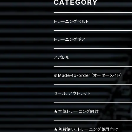
CATEGORY
トレーニングベルト
レバーベルト
トレーニングギア
パワーベルト
パワーグリップ
アパレル
エルボースリーブ
タンクトップ
※Made-to-order（オーダーメイド）
ニースリーブ
Ｔシャツ
Tシャツ
セール、アウトレット
ニーラップ
ハーフパンツ
タンクトップ
★本気トレーニング向け
リストラップ
キャップ
ロンＴ
★普段使い、トレーニング兼用向け