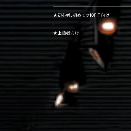
リストストラップ
パーカー
★初心者、初めての10FIT向け
スエット・トレーナー
★上級者向け
ポロシャツ
ボトムズ
キャップ・ニット帽
シューズ・スニーカー・サンダル
アクセサリー