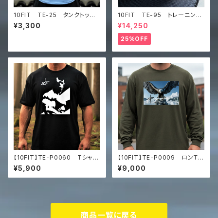
10FIT TE-25 タンクトッ
10FIT TE-95 トレーニング
プ ストレッチ 筋トレ トレー
ベルト リフティングベルト パ
¥3,300
¥14,250
ニング 筋トレ 水色 TANK
ワーベルト レザー ワインレ
TOP
ッド lifting belt power b
25%OFF
elt
【10FIT】TE-P0060 Tシャ
【10FIT】TE-P0009 ロンＴ
ツ トレーニング 筋トレ ユ
トレーニング 筋トレ 長袖シャ
¥5,900
¥9,000
ニセックス ビッグシルエット Tシ
ツ 10FITアートデザイン Pr
ャツ マッスルアート
emium heavyweight long s
leeve shirt
商品一覧に戻る