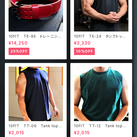
10FIT TE-95 トレーニング
10FIT TE-24 タンクトッ
ベルト リフティングベルト パ
プ メッシュ ジムウェア トレ
¥14,250
¥3,330
ワーベルト レザー ワインレ
ーニング 筋トレ 黒 Tankt
ッド lifting belt power b
op
25%OFF
10%OFF
elt
10FIT TT-09 Tank top
10FIT TT-12 Tank top
タンクトップ ジムウェア トレ
タンクトップ ジムウェア トレ
¥2,015
¥2,015
ーニング 筋トレ 紺
ーニング 筋トレ ダークグリ