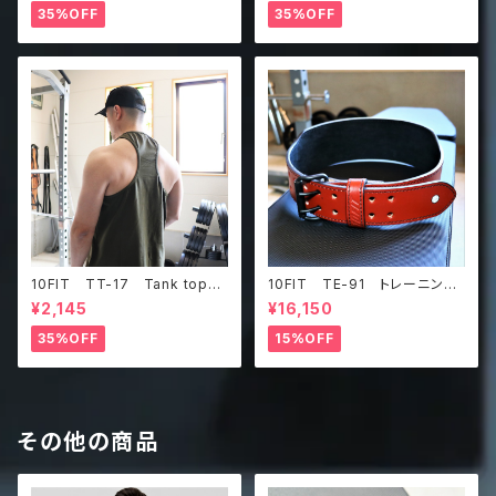
ーン
35%OFF
35%OFF
10FIT TT-17 Tank top
10FIT TE-91 トレーニング
タンクトップ ジムウェア トレ
ベルト リフティングベルト パ
¥2,145
¥16,150
ーニング 筋トレ カーキ
ワーベルト レザー ブラウ
ン lifting belt power belt
35%OFF
15%OFF
その他の商品