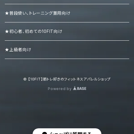
リストラップ
キャップ
ロンＴ
★普段使い、トレーニング兼用向け
リストストラップ
パーカー
★初心者、初めての10FIT向け
スエット・トレーナー
★上級者向け
ポロシャツ
© 【10FIT】筋トレ好きのフィットネスアパレルショップ
ボトムズ
Powered by
キャップ・ニット帽
シューズ・スニーカー・サンダル