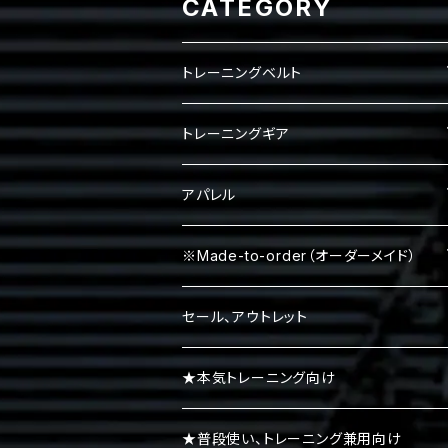
CATEGORY
トレーニングベルト
レバーベルト
トレーニングギア
パワーベルト
パワーグリップ
アパレル
エルボースリーブ
タンクトップ
※Made-to-order（オーダーメイド）
ニースリーブ
Ｔシャツ
Tシャツ
セール、アウトレット
ニーラップ
ハーフパンツ
タンクトップ
★本気トレーニング向け
リストラップ
キャップ
ロンＴ
★普段使い、トレーニング兼用向け