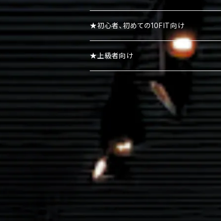
リストストラップ
パーカー
★初心者、初めての10FIT向け
スエット・トレーナー
★上級者向け
ポロシャツ
ボトムズ
キャップ・ニット帽
シューズ・スニーカー・サンダル
アクセサリー