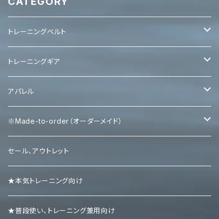
CATEGORY
トレーニングベルト
レバーベルト
トレーニングギア
パワーベルト
パワーグリップ
アパレル
エルボースリーブ
タンクトップ
※Made-to-order（オーダーメイド）
ニースリーブ
Ｔシャツ
Tシャツ
セール、アウトレット
ニーラップ
ハーフパンツ
タンクトップ
★本気トレーニング向け
リストラップ
キャップ
ロンＴ
★普段使い、トレーニング兼用向け