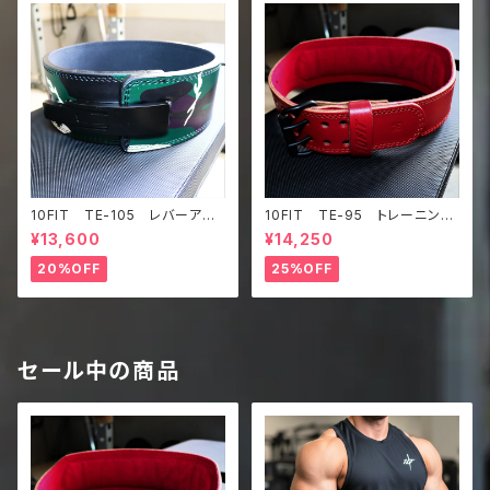
10FIT TE-105 レバーアク
10FIT TE-95 トレーニング
ションベルト リフティングベル
ベルト リフティングベルト パ
¥13,600
¥14,250
ト パワーベルト 迷彩 liftin
ワーベルト レザー ワインレ
g belt power belt lever
ッド lifting belt power b
20%OFF
25%OFF
belt
elt
セール中の商品