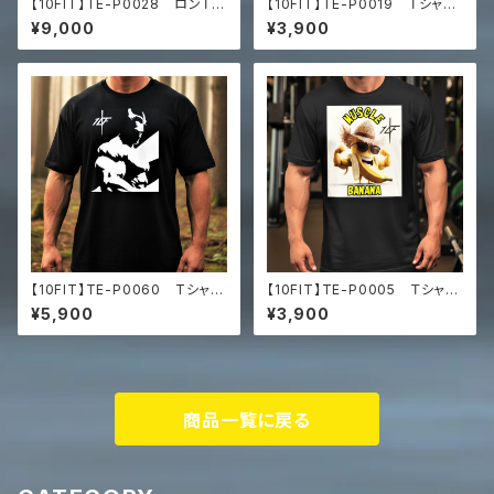
【10FIT】TE-P0028 ロンＴ
【10FIT】TE-P0019 Ｔシャ
トレーニング 筋トレ 長袖シャ
ツ Denim T-Shirt
¥9,000
¥3,900
ツ 10FITアートデザイン Pr
emium heavyweight long s
leeve shirt
【10FIT】TE-P0060 Tシャ
【10FIT】TE-P0005 Ｔシャ
ツ トレーニング 筋トレ ユ
ツ トレーニング オーバーサ
¥5,900
¥3,900
ニセックス ビッグシルエット Tシ
イズ 10FITアートデザイン
ャツ マッスルアート
Men’s box tee
商品一覧に戻る