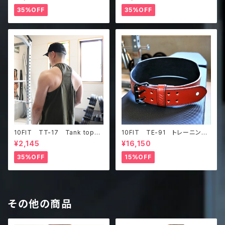
ーニング 筋トレ 紺
ーニング 筋トレ ダークグリ
ーン
35%OFF
35%OFF
10FIT TT-17 Tank top
10FIT TE-91 トレーニング
タンクトップ ジムウェア トレ
ベルト リフティングベルト パ
¥2,145
¥16,150
ーニング 筋トレ カーキ
ワーベルト レザー ブラウ
ン lifting belt power belt
35%OFF
15%OFF
その他の商品