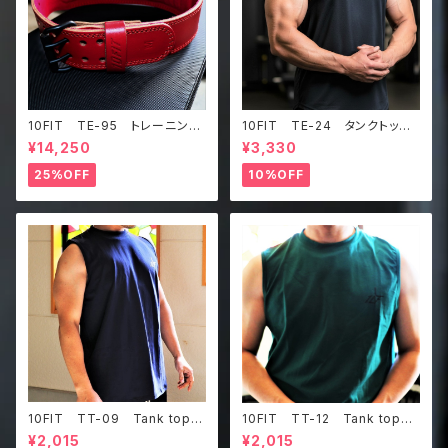
10FIT TE-95 トレーニング
10FIT TE-24 タンクトッ
ベルト リフティングベルト パ
プ メッシュ ジムウェア トレ
¥14,250
¥3,330
ワーベルト レザー ワインレ
ーニング 筋トレ 黒 Tankt
ッド lifting belt power b
op
25%OFF
10%OFF
elt
10FIT TT-09 Tank top
10FIT TT-12 Tank top
タンクトップ ジムウェア トレ
タンクトップ ジムウェア トレ
¥2,015
¥2,015