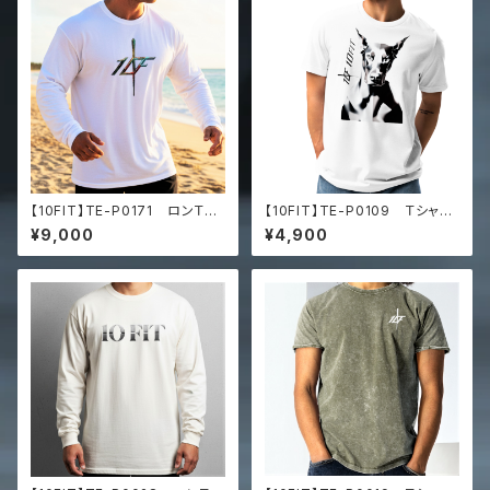
【10FIT】TE-P0171 ロンＴ
【10FIT】TE-P0109 Ｔシャ
トレーニング 筋トレ 長袖シャ
ツ トレーニング 筋トレ
¥9,000
¥4,900
ツ 10FITアートデザイン Pr
白 ホワイト Unisex staple
emium heavyweight long s
eco t-shirt
leeve shirt