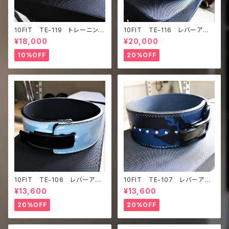
10FIT TE-119 トレーニング
10FIT TE-116 レバーアク
ベルト リフティングベルト パ
ションベルト リフティングベル
¥18,000
¥20,000
ワーベルト レザー ホワイ
ト パワーベルト ブラック 青
ト ブラック 白黒 lifting be
炎 レザー lifting belt po
10%OFF
20%OFF
lt power belt
wer belt lever belt
10FIT TE-106 レバーアク
10FIT TE-107 レバーアク
ションベルト リフティングベル
ションベルト リフティングベル
¥13,600
¥13,600
ト パワーベルト 迷彩 liftin
ト パワーベルト 迷彩 liftin
g belt power belt lever
g belt power belt lever
20%OFF
20%OFF
belt
belt