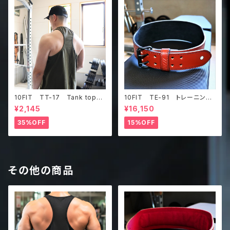
10FIT TT-17 Tank top
10FIT TE-91 トレーニング
タンクトップ ジムウェア トレ
ベルト リフティングベルト パ
¥2,145
¥16,150
ーニング 筋トレ カーキ
ワーベルト レザー ブラウ
ン lifting belt power belt
35%OFF
15%OFF
その他の商品