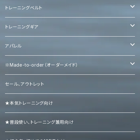
トレーニングベルト
レバーベルト
トレーニングギア
パワーベルト
パワーグリップ
アパレル
エルボースリーブ
タンクトップ
※Made-to-order（オーダーメイド）
ニースリーブ
Ｔシャツ
Tシャツ
セール、アウトレット
ニーラップ
ハーフパンツ
タンクトップ
★本気トレーニング向け
リストラップ
キャップ
ロンＴ
★普段使い、トレーニング兼用向け