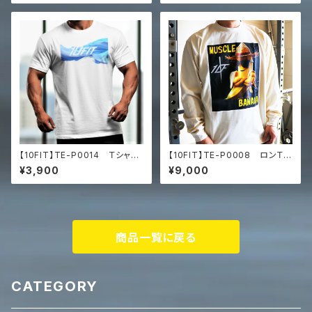
【10FIT】TE-P0014 Ｔシャ
【10FIT】TE-P0008 ロンＴ
ツ トレーニング オーバーサ
トレーニング 筋トレ 長袖シャ
¥3,900
¥9,000
イズ 10FITアートデザイン
ツ 10FITアートデザイン Pr
Men’s box tee
emium heavyweight long s
leeve shirt
商品一覧に戻る
CATEGORY