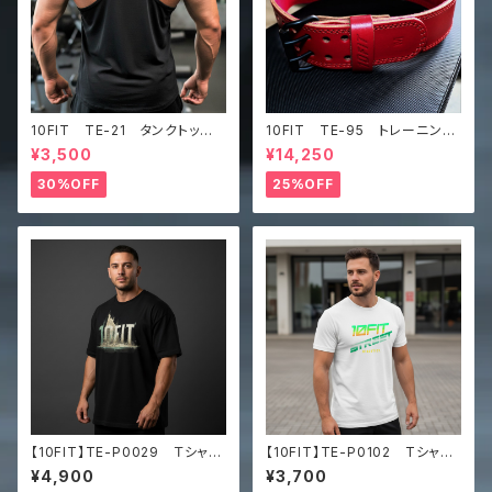
10FIT TE-21 タンクトッ
10FIT TE-95 トレーニング
プ ストレッチ トレーニング
ベルト リフティングベルト パ
¥3,500
¥14,250
筋トレ 黒 TANKTOP
ワーベルト レザー ワインレ
ッド lifting belt power b
30%OFF
25%OFF
elt
【10FIT】TE-P0029 Ｔシャ
【10FIT】TE-P0102 Tシャ
ツ トレーニング ユニセックス
ツ ユニセックス クラシックT
¥4,900
¥3,700
ビッグシルエット Tシャツ
シャツ