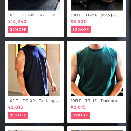
10FIT TE-95 トレーニング
10FIT TE-24 タンクトッ
ベルト リフティングベルト パ
プ メッシュ ジムウェア トレ
¥14,250
¥3,330
ワーベルト レザー ワインレ
ーニング 筋トレ 黒 Tankt
ッド lifting belt power b
op
25%OFF
10%OFF
elt
10FIT TT-09 Tank top
10FIT TT-12 Tank top
タンクトップ ジムウェア トレ
タンクトップ ジムウェア トレ
¥2,015
¥2,015
ーニング 筋トレ 紺
ーニング 筋トレ ダークグリ
ーン
35%OFF
35%OFF