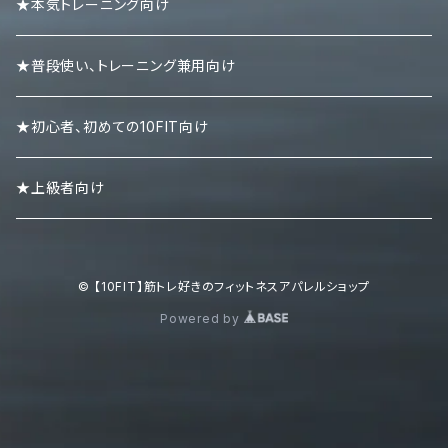
ニーラップ
ハーフパンツ
タンクトップ
★本気トレーニング向け
リストラップ
キャップ
ロンＴ
★普段使い、トレーニング兼用向け
リストストラップ
パーカー
★初心者、初めての10FIT向け
スエット・トレーナー
★上級者向け
ポロシャツ
© 【10FIT】筋トレ好きのフィットネスアパレルショップ
ボトムズ
Powered by
キャップ・ニット帽
シューズ・スニーカー・サンダル