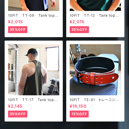
10FIT TT-09 Tank top
10FIT TT-12 Tank top
タンクトップ ジムウェア トレ
タンクトップ ジムウェア トレ
¥2,015
¥2,015
ーニング 筋トレ 紺
ーニング 筋トレ ダークグリ
ーン
35%OFF
35%OFF
10FIT TT-17 Tank top
10FIT TE-91 トレーニング
タンクトップ ジムウェア トレ
ベルト リフティングベルト パ
¥2,145
¥16,150
ーニング 筋トレ カーキ
ワーベルト レザー ブラウ
ン lifting belt power belt
35%OFF
15%OFF