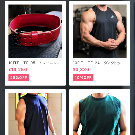
10FIT TE-95 トレーニング
10FIT TE-24 タンクトッ
ベルト リフティングベルト パ
プ メッシュ ジムウェア トレ
¥14,250
¥3,330
ワーベルト レザー ワインレ
ーニング 筋トレ 黒 Tankt
ッド lifting belt power b
op
25%OFF
10%OFF
elt