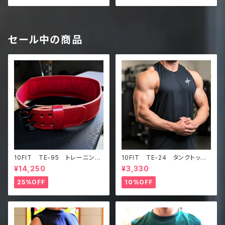
セール中の商品
10FIT TE-95 トレーニング
10FIT TE-24 タンクトッ
ベルト リフティングベルト パ
プ メッシュ ジムウェア トレ
¥14,250
¥3,330
ワーベルト レザー ワインレ
ーニング 筋トレ 黒 Tankt
ッド lifting belt power b
op
25%OFF
10%OFF
elt