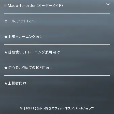
エルボースリーブ
タンクトップ
※Made-to-order（オーダーメイド）
ニースリーブ
Ｔシャツ
Tシャツ
セール、アウトレット
ニーラップ
ハーフパンツ
タンクトップ
★本気トレーニング向け
リストラップ
キャップ
ロンＴ
★普段使い、トレーニング兼用向け
リストストラップ
パーカー
★初心者、初めての10FIT向け
スエット・トレーナー
★上級者向け
ポロシャツ
© 【10FIT】筋トレ好きのフィットネスアパレルショップ
ボトムズ