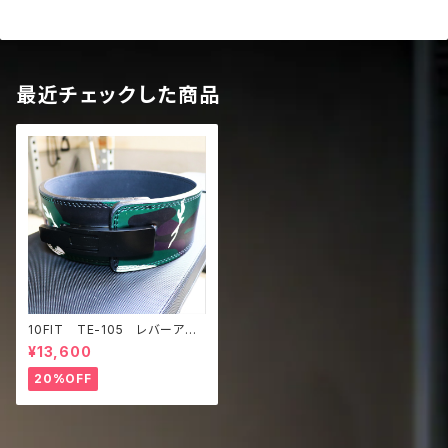
最近チェックした商品
10FIT TE-105 レバーアク
ションベルト リフティングベル
¥13,600
ト パワーベルト 迷彩 liftin
g belt power belt lever
20%OFF
belt