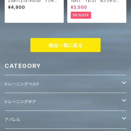
【10FIT】TE-P0110 Ｔシャ
10FIT TE-21 タンクトッ
ツ トレーニング 筋トレ
プ ストレッチ トレーニング
¥4,900
¥3,500
黒 ブラック Unisex staple
筋トレ 黒 TANKTOP
eco t-shirt
30%OFF
商品一覧に戻る
CATEGORY
トレーニングベルト
レバーベルト
トレーニングギア
パワーベルト
パワーグリップ
アパレル