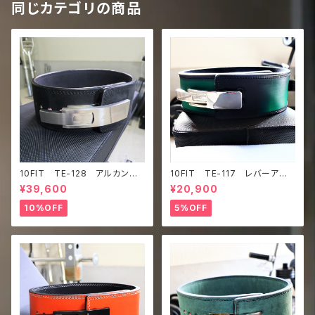
同じカテゴリの商品
10FIT TE-128 アルカンタ
10FIT TE-117 レバーアク
ーラ ウルトラスエード レバー
ションベルト リフティングベル
¥39,600
¥20,900
アクションベルト リフティング
ト パワーベルト ダークグリー
ベルト パワーベルト ウルトラ
ン レザー lifting belt po
10%OFF
5%OFF
スエード 黒 Ultrasuede lifti
wer belt lever belt
ng belt power belt leve
r belt