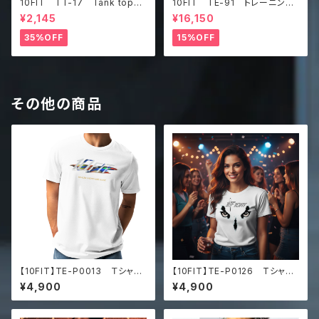
10FIT TT-17 Tank top
10FIT TE-91 トレーニング
タンクトップ ジムウェア トレ
ベルト リフティングベルト パ
¥2,145
¥16,150
ーニング 筋トレ カーキ
ワーベルト レザー ブラウ
ン lifting belt power belt
35%OFF
15%OFF
その他の商品
【10FIT】TE-P0013 Ｔシャ
【10FIT】TE-P0126 Tシャ
ツ トレーニング 筋トレ Uni
ツ 筋トレ トレーニング
¥4,900
¥4,900
sex staple eco t-shirt
白 Men’s premium heavy
weight tee