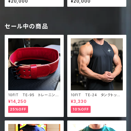
¥20,000
¥20,000
パワーベルト レザー パープ
パワーベルト レザー ブル
ル lifting belt power belt
ー 青 lifting belt power
belt
セール中の商品
10FIT TE-95 トレーニング
10FIT TE-24 タンクトッ
ベルト リフティングベルト パ
プ メッシュ ジムウェア トレ
¥14,250
¥3,330
ワーベルト レザー ワインレ
ーニング 筋トレ 黒 Tankt
ッド lifting belt power b
op
25%OFF
10%OFF
elt