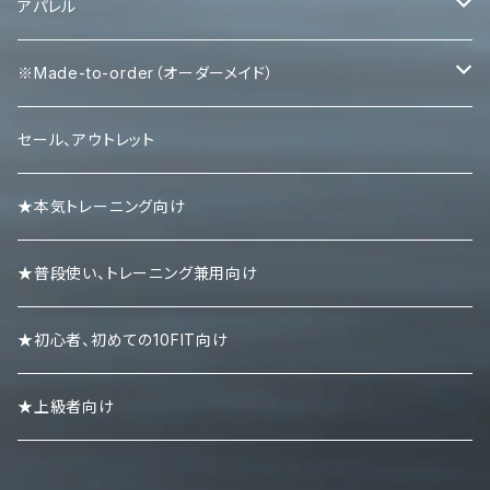
パワーベルト
パワーグリップ
アパレル
エルボースリーブ
タンクトップ
※Made-to-order（オーダーメイド）
ニースリーブ
Ｔシャツ
Tシャツ
セール、アウトレット
ニーラップ
ハーフパンツ
タンクトップ
★本気トレーニング向け
リストラップ
キャップ
ロンＴ
★普段使い、トレーニング兼用向け
リストストラップ
パーカー
★初心者、初めての10FIT向け
スエット・トレーナー
★上級者向け
ポロシャツ