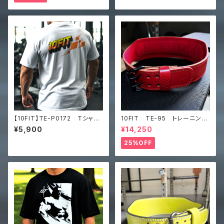
【10FIT】TE-P0172 Ｔシャ
10FIT TE-95 トレーニング
ツ オーバーサイズ トレーニ
ベルト リフティングベルト パ
¥5,900
¥14,250
ング ハイネック Unisex or
ワーベルト レザー ワインレ
ganic oversized high neck
ッド lifting belt power b
25%OFF
t-shirt
elt