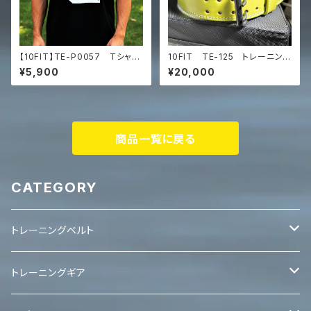
【10FIT】TE-P0057 Tシャ
10FIT TE-125 トレーニング
ツ トレーニング 筋トレ ユ
ベルト リフティングベルト パ
¥5,900
¥20,000
ニセックス ビッグシルエット Tシ
ワーベルト レザー 黄色 ラ
ャツ マッスルアート
イムグリーン lifting belt
power belt
商品一覧に戻る
CATEGORY
トレーニングベルト
レバーベルト
トレーニングギア