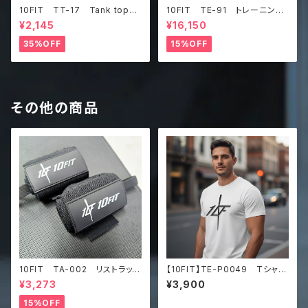
10FIT TT-17 Tank top
10FIT TE-91 トレーニング
タンクトップ ジムウェア トレ
ベルト リフティングベルト パ
¥2,145
¥16,150
ーニング 筋トレ カーキ
ワーベルト レザー ブラウ
ン lifting belt power belt
35%OFF
15%OFF
その他の商品
10FIT TA-002 リストラッ
【10FIT】TE-P0049 Tシャ
プ トレーニング 筋トレ サ
ツ メンズ トレーニング プレ
¥3,273
¥3,900
ポーター 黒 wrist wrap
ミアム厚手Tシャツ
15%OFF