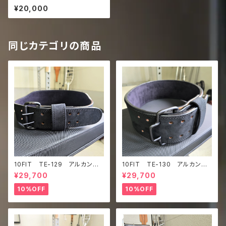
ベルト リフティングベルト パ
¥20,000
ワーベルト レザー 黄色 ラ
イムグリーン lifting belt
power belt
同じカテゴリの商品
10FIT TE-129 アルカンタ
10FIT TE-130 アルカンタ
ーラ ウルトラスエード トレー
ーラ ウルトラスエード フック
¥29,700
¥29,700
ニングベルト リフティングベル
バックルベルト トレーニングベ
ト パワーベルト 黒 lifting b
ルト リフティングベルト パワ
10%OFF
10%OFF
elt power belt
ーベルト 黒 lifting belt po
wer belt